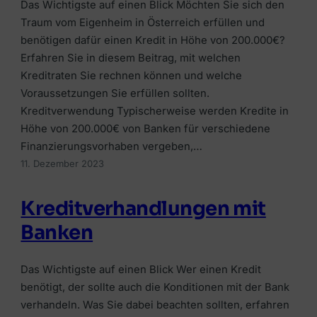
Alle Ratgeber
Das Wichtigste auf einen Blick Möchten Sie sich den
Jetzt vergleichen →
Zur Übersicht Finanzierung →
Beiträge rund um Finanzierung, Versicherung &
Traum vom Eigenheim in Österreich erfüllen und
Zur Übersicht Investment →
Anlegen.
benötigen dafür einen Kredit in Höhe von 200.000€?
Zur Übersicht Versicherung →
Zum Ratgeber →
Erfahren Sie in diesem Beitrag, mit welchen
Kreditraten Sie rechnen können und welche
Voraussetzungen Sie erfüllen sollten.
Zur Übersicht Ratgeber →
Kreditverwendung Typischerweise werden Kredite in
Höhe von 200.000€ von Banken für verschiedene
Finanzierungsvorhaben vergeben,…
11. Dezember 2023
Kreditverhandlungen mit
Banken
Das Wichtigste auf einen Blick Wer einen Kredit
benötigt, der sollte auch die Konditionen mit der Bank
verhandeln. Was Sie dabei beachten sollten, erfahren