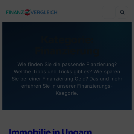
Zum
Inhalt
springen
Kategorie:
VERGLEICHEN
Finanzierung
Immobilienfinanzierung
VERGLEICHEN
Wie finden Sie die passende Fianzierung?
Auslandsimmobilie finanzieren
Welche Tipps und Tricks gibt es? Wie sparen
Haushaltsversicherung
Sie bei einer Finanzierung Geld? Das und mehr
VERGLEICHEN
Sanierung finanzieren
erfahren Sie in unserer Finanzierungs-
Lebensversicherung
Online-Depot
Kaegorie.
Autokredit
BELIEBTE THEMEN
Grenzgänger-Versicherung
Online-Broker
Umschuldung
Wohnbauförderung Österreich
Private Krankenversicherung
Robo-Advisor
Bonität & KSV
RATGEBER & WISSEN
Versicherungsmakler finden
Immobilie in Ungarn
Crowdinvesting