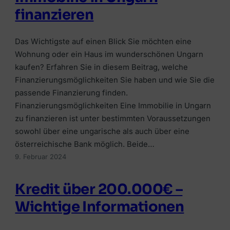
Umschuldungskredit
Immobilienfinanzierung
finanzieren
RATGEBER & WISSEN
RATGEBER & WISSEN
Bausparkredit
Bausparkredit
Welche Versicherungen wichtig
Investment-Überblick
Das Wichtigste auf einen Blick Sie möchten eine
Kredit trotz KSV-Eintrag
Eigenkapital
Wohnung oder ein Haus im wunderschönen Ungarn
Haushaltsversicherung
Kryptowährungen kaufen
kaufen? Erfahren Sie in diesem Beitrag, welche
Wie viel Kredit?
MEHR WISSEN
Lebensversicherungen
Finanzierungsmöglichkeiten Sie haben und wie Sie die
Depotvergleich
Bonität
Kreditkarten vergleichen
passende Finanzierung finden.
Grenzgängerversicherung
Finanzierungsmöglichkeiten Eine Immobilie in Ungarn
Robo-Advisor-Vergleich
Wohnbauförderung
Tagesgeldkonten
zu finanzieren ist unter bestimmten Voraussetzungen
KFZ-Versicherung
Geldmarktfonds
sowohl über eine ungarische als auch über eine
Sparzinsen in Österreich
Ferienhausversicherung
österreichische Bank möglich. Beide…
🏠
9. Februar 2024
Anbieter-Erfahrungen
📈
Finanzierung vergleichen
🛡️
Kostenlos Angebote von österreichischen
Plattformen vergleichen
Alle Beiträge
Kredit über 200.000€ –
Anbietern einholen.
Versicherung vergleichen
Depot, Broker & Robo-Advisor clever
Wichtige Informationen
vergleichen.
Jetzt vergleichen →
Die passende Versicherung in wenigen Klicks
📚
finden.
Jetzt vergleichen →