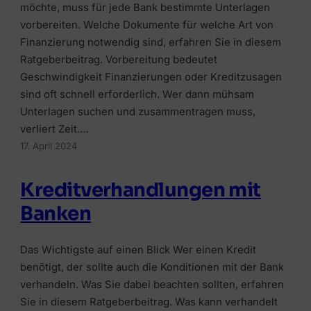
Umschuldungskredit
Immobilienfinanzierung
möchte, muss für jede Bank bestimmte Unterlagen
RATGEBER & WISSEN
vorbereiten. Welche Dokumente für welche Art von
RATGEBER & WISSEN
Bausparkredit
Bausparkredit
Finanzierung notwendig sind, erfahren Sie in diesem
Welche Versicherungen wichtig
Investment-Überblick
Ratgeberbeitrag. Vorbereitung bedeutet
Kredit trotz KSV-Eintrag
Eigenkapital
Haushaltsversicherung
Geschwindigkeit Finanzierungen oder Kreditzusagen
Kryptowährungen kaufen
Wie viel Kredit?
sind oft schnell erforderlich. Wer dann mühsam
MEHR WISSEN
Lebensversicherungen
Unterlagen suchen und zusammentragen muss,
Depotvergleich
Bonität
Kreditkarten vergleichen
verliert Zeit.…
Grenzgängerversicherung
Robo-Advisor-Vergleich
17. April 2024
Wohnbauförderung
Tagesgeldkonten
KFZ-Versicherung
Geldmarktfonds
Kreditverhandlungen mit
Sparzinsen in Österreich
Ferienhausversicherung
🏠
Banken
Anbieter-Erfahrungen
📈
Finanzierung vergleichen
🛡️
Kostenlos Angebote von österreichischen
Plattformen vergleichen
Alle Beiträge
Das Wichtigste auf einen Blick Wer einen Kredit
Anbietern einholen.
Versicherung vergleichen
Depot, Broker & Robo-Advisor clever
benötigt, der sollte auch die Konditionen mit der Bank
vergleichen.
Jetzt vergleichen →
Die passende Versicherung in wenigen Klicks
verhandeln. Was Sie dabei beachten sollten, erfahren
📚
finden.
Jetzt vergleichen →
Sie in diesem Ratgeberbeitrag. Was kann verhandelt