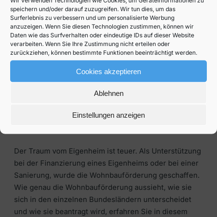
Wir verwenden Technologien wie Cookies, um Geräteinformationen zu
Höchstständen von 2023 sind die Kreditzinsen
speichern und/oder darauf zuzugreifen. Wir tun dies, um das
Surferlebnis zu verbessern und um personalisierte Werbung
zwischenzeitlich gesunken, ziehen seit Anfang 2026
anzuzeigen. Wenn Sie diesen Technologien zustimmen, können wir
aber wieder leicht an (Stand 2026). Bei vielen alten
Daten wie das Surfverhalten oder eindeutige IDs auf dieser Website
Krediten oder Hypotheken können Sie mit einer
verarbeiten. Wenn Sie Ihre Zustimmung nicht erteilen oder
zurückziehen, können bestimmte Funktionen beeinträchtigt werden.
Umschuldung massiv Geld einsparen. Das Wichtigste
rund…
Cookies akzeptieren
16. Februar 2022
Ablehnen
Wohnbauförderung
Einstellungen anzeigen
Österreich
Der Traum vom Eigenheim ist teuer. Als Unterstützung
bei der Finanzierung eines Eigenheims oder bei einer
Sanierung, wurde die Wohnbauförderung geschaffen.
Wie genau die Wohnbauförderung aussieht, wie sie
sich in den einzelnen Bundesländern unterscheidet
und wie sie beantragt wird, erfahren Sie in diesem