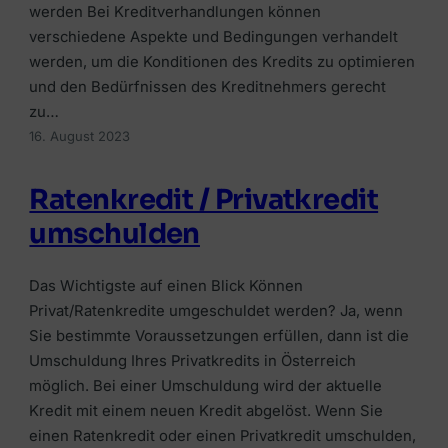
Alle Ratgeber
Jetzt vergleichen →
werden Bei Kreditverhandlungen können
Zur Übersicht Finanzierung →
Beiträge rund um Finanzierung, Versicherung &
verschiedene Aspekte und Bedingungen verhandelt
Zur Übersicht Investment →
Anlegen.
werden, um die Konditionen des Kredits zu optimieren
Zur Übersicht Versicherung →
Zum Ratgeber →
und den Bedürfnissen des Kreditnehmers gerecht
zu…
16. August 2023
Zur Übersicht Ratgeber →
Ratenkredit / Privatkredit
umschulden
Das Wichtigste auf einen Blick Können
Privat/Ratenkredite umgeschuldet werden? Ja, wenn
Sie bestimmte Voraussetzungen erfüllen, dann ist die
Umschuldung Ihres Privatkredits in Österreich
möglich. Bei einer Umschuldung wird der aktuelle
Kredit mit einem neuen Kredit abgelöst. Wenn Sie
einen Ratenkredit oder einen Privatkredit umschulden,