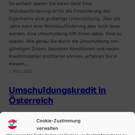
So einfach sparen Sie bares Geld! Eine
Wohnbauförderung ist für die Finanzierung des
Eigenheims eine großartige Unterstützung. Über die
Jahre kann eine Wohnbauförderung aber auch teuer
werden. Eine Umschuldung hilft Ihnen dabei, Geld zu
sparen. Wie genau Sie durch die Umschuldung von
günstigen Zinsen, besseren Konditionen und neuen
Kreditmodellen profitieren können, erfahren Sie in
diesem…
1. März 2022
Umschuldungskredit in
Österreich
Das Wichtigste auf einen Blick Wie funktionieren
Cookie-Zustimmung
Umschuldungskredite? Über die letzten Jahre hat sich
verwalten
am Finanzmarkt einiges getan. Nach den