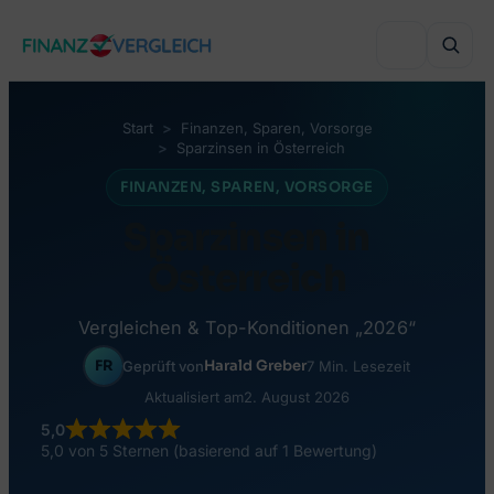
Zum
Inhalt
springen
Start
Finanzen
, 
Sparen
, 
Vorsorge
Sparzinsen in Österreich
VERGLEICHEN
FINANZEN
, 
SPAREN
, 
VORSORGE
Immobilienfinanzierung
Sparzinsen in
VERGLEICHEN
Auslandsimmobilie finanzieren
Österreich
Haushaltsversicherung
VERGLEICHEN
Sanierung finanzieren
Lebensversicherung
Vergleichen & Top-Konditionen „2026“
Online-Depot
Autokredit
BELIEBTE THEMEN
FR
Harald Greber
Geprüft von
7 Min. Lesezeit
Grenzgänger-Versicherung
Online-Broker
Aktualisiert am
2. August 2026
Umschuldung
Wohnbauförderung Österreich
Private Krankenversicherung
5,0
Robo-Advisor
5,0 von 5 Sternen (basierend auf 1 Bewertung)
Bonität & KSV
RATGEBER & WISSEN
Versicherungsmakler finden
Crowdinvesting