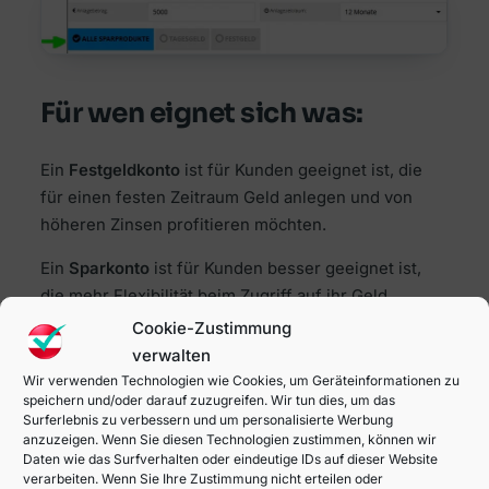
Für wen eignet sich was:
Ein
Festgeldkonto
ist für Kunden geeignet ist, die
für einen festen Zeitraum Geld anlegen und von
höheren Zinsen profitieren möchten.
Ein
Sparkonto
ist für Kunden besser geeignet ist,
die mehr Flexibilität beim Zugriff auf ihr Geld
wünschen und nicht an eine bestimmte Laufzeit
Cookie-Zustimmung
gebunden sein möchten.
verwalten
Wir verwenden Technologien wie Cookies, um Geräteinformationen zu
speichern und/oder darauf zuzugreifen. Wir tun dies, um das
Surferlebnis zu verbessern und um personalisierte Werbung
Verzinsungsformen bei
anzuzeigen. Wenn Sie diesen Technologien zustimmen, können wir
Daten wie das Surfverhalten oder eindeutige IDs auf dieser Website
Sparzinsen
verarbeiten. Wenn Sie Ihre Zustimmung nicht erteilen oder