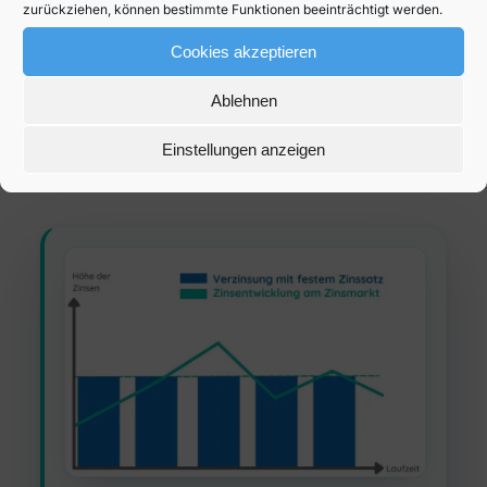
zurückziehen, können bestimmte Funktionen beeinträchtigt werden.
Die Zinspolitik der Zentralbanken, wie
Cookies akzeptieren
beispielsweise der
Europäischen Zentralbank (EZB)
,
beeinflusst die allgemeinen Zinssätze im Land.
Ablehnen
Wenn die Leitzinsen steigen, steigen in der Regel
Einstellungen anzeigen
auch die Sparzinsen
und umgekehrt.