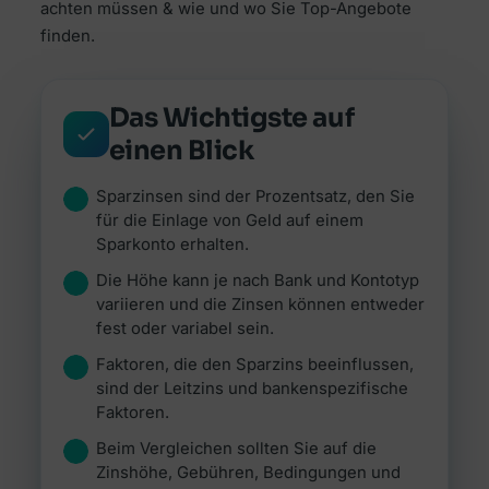
Alle Ratgeber
achten müssen & wie und wo Sie Top-Angebote
Jetzt vergleichen →
Zur Übersicht Finanzierung →
Beiträge rund um Finanzierung, Versicherung &
finden.
Zur Übersicht Investment →
Anlegen.
Zur Übersicht Versicherung →
Zum Ratgeber →
Das Wichtigste auf
einen Blick
Zur Übersicht Ratgeber →
Sparzinsen sind der Prozentsatz, den Sie
für die Einlage von Geld auf einem
Sparkonto erhalten.
Die Höhe kann je nach Bank und Kontotyp
variieren und die Zinsen können entweder
fest oder variabel sein.
Faktoren, die den Sparzins beeinflussen,
sind der Leitzins und bankenspezifische
Faktoren.
Beim Vergleichen sollten Sie auf die
Zinshöhe, Gebühren, Bedingungen und