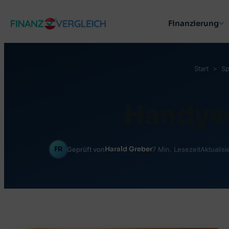
Zum
Finanzierung
Inhalt
springen
Start
Sp
Handyve
FR
Harald Greber
Geprüft von
7 Min. Lesezeit
Aktualisi