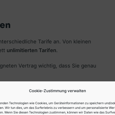
den
nterschiedliche Tarife an. Von kleinen
ett
unlimitierten Tarifen
.
gneten Vertrag wichtig, dass Sie genau
Cookie-Zustimmung verwalten
Tipp der Redaktion:
nden Technologien wie Cookies, um Geräteinformationen zu speichern und/od
volumen
en. Wir tun dies, um das Surferlebnis zu verbessern und um personalisierte We
Wie viel
n. Wenn Sie diesen Technologien zustimmen, können wir Daten wie das Surfve