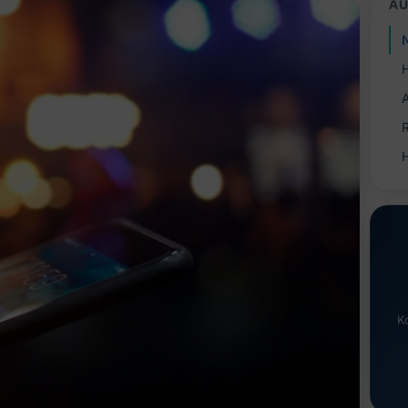
AU
H
K