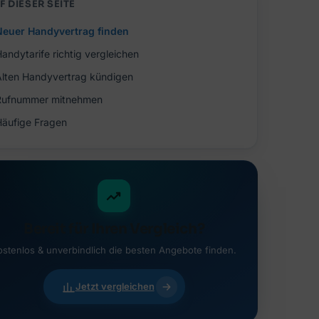
F DIESER SEITE
Neuer Handyvertrag finden
andytarife richtig vergleichen
Alten Handyvertrag kündigen
Rufnummer mitnehmen
Häufige Fragen
Bereit für Ihren Vergleich?
ostenlos & unverbindlich die besten Angebote finden.
Jetzt vergleichen