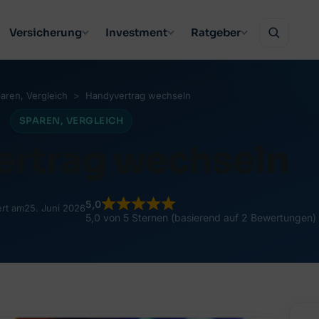
Versicherung
Investment
Ratgeber
aren
, 
Vergleich
Handyvertrag wechseln
SPAREN
, 
VERGLEICH
rtrag wechseln
5,0
ert am
25. Juni 2026
5,0 von 5 Sternen (basierend auf 2 Bewertungen)