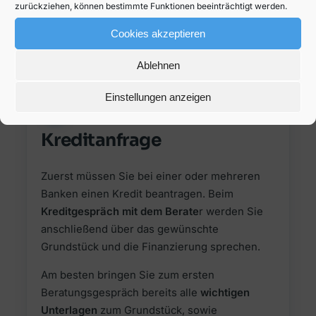
zurückziehen, können bestimmte Funktionen beeinträchtigt werden.
Ablauf einer
Cookies akzeptieren
Grundstücksfinanzierung
Ablehnen
Einstellungen anzeigen
1
Kreditanfrage
Zuerst müssen Sie bei einer oder mehreren
Banken einen Kredit beantragen. Beim
Kreditgespräch mit dem Berate
r werden Sie
anschließend über das gewünschte
Grundstück und die Finanzierung sprechen.
Am besten bringen Sie zum ersten
Beratungsgespräch bereits alle
wichtigen
Unterlagen
zum Grundstück, sowie