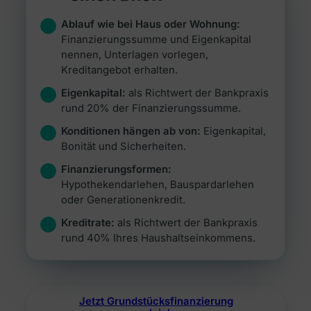
Alle Ratgeber
Jetzt vergleichen →
Zur Übersicht Finanzierung →
Beiträge rund um Finanzierung, Versicherung &
Ablauf wie bei Haus oder Wohnung:
Zur Übersicht Investment →
Anlegen.
Finanzierungssumme und Eigenkapital
Zur Übersicht Versicherung →
nennen, Unterlagen vorlegen,
Zum Ratgeber →
Kreditangebot erhalten.
Eigenkapital:
als Richtwert der Bankpraxis
Zur Übersicht Ratgeber →
rund 20% der Finanzierungssumme.
Konditionen hängen ab von:
Eigenkapital,
Bonität und Sicherheiten.
Finanzierungsformen:
Hypothekendarlehen, Bauspardarlehen
oder Generationenkredit.
Kreditrate:
als Richtwert der Bankpraxis
rund 40% Ihres Haushaltseinkommens.
Jetzt Grundstücksfinanzierung