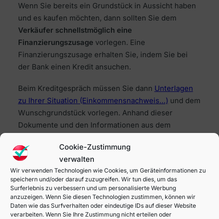
Wenn Sie bereits ein Grundstück in Aussicht haben
und es kaufen möchten, dann sollten Sie dem
Verkäufer schnellstmöglich eine
Finanzierungszusage
vorlegen. Eine
Finanzierungszusage erhalten Sie, indem Sie bei
der Bank einen Kredit ansuchen.
Beim Kreditgespräch müssen Sie dann
Unterlagen
zu Ihrer Situation (Einkommensnachweis…)
und dem
Wunschgrundstück vorlegen. Anhand dieser
Dokumente und den Informationen aus dem
Kreditgespräch wird Ihnen dann ein
Kreditangebot
Cookie-Zustimmung
erstellt
.
verwalten
Wir verwenden Technologien wie Cookies, um Geräteinformationen zu
Wenn Ihnen das Angebot vorgelegt wird, können Sie
speichern und/oder darauf zuzugreifen. Wir tun dies, um das
es annehmen. Sobald Sie ein Angebot annehmen,
Surferlebnis zu verbessern und um personalisierte Werbung
erhalten Sie die Finanzierungszusage. Diese können
anzuzeigen. Wenn Sie diesen Technologien zustimmen, können wir
Daten wie das Surfverhalten oder eindeutige IDs auf dieser Website
Sie dann an den Verkäufer weitergeben.
verarbeiten. Wenn Sie Ihre Zustimmung nicht erteilen oder