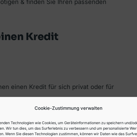
ötigen & finden Sie Ihren passenden
inen Kredit
n einen Kredit für sich privat oder für
Cookie-Zustimmung verwalten
nden Technologien wie Cookies, um Geräteinformationen zu speichern und/od
en. Wir tun dies, um das Surferlebnis zu verbessern und um personalisierte We
here Anforderungen
(z. B. mehr
n. Wenn Sie diesen Technologien zustimmen, können wir Daten wie das Surfve