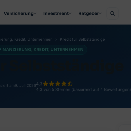
Versicherung
Investment
Ratgeber
ierung
, 
Kredit
, 
Unternehmen
Kredit für Selbstständige
FINANZIERUNG
, 
KREDIT
, 
UNTERNEHMEN
ür Selbstständige
4,3
isiert am
9. Juli 2026
4,3 von 5 Sternen (basierend auf 4 Bewertungen)