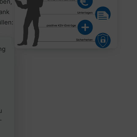
ben,
Bank
llen:
ng
u
-