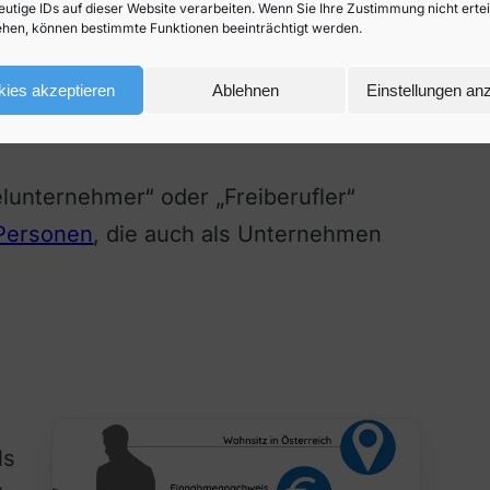
eutige IDs auf dieser Website verarbeiten. Wenn Sie Ihre Zustimmung nicht erte
estellt. Die
Konditionen sind zudem oft
hen, können bestimmte Funktionen beeinträchtigt werden.
gen, die private Kreditnehmer kennen.
ies akzeptieren
Ablehnen
Einstellungen an
elunternehmer“ oder „Freiberufler“
 Personen
, die auch als Unternehmen
ls