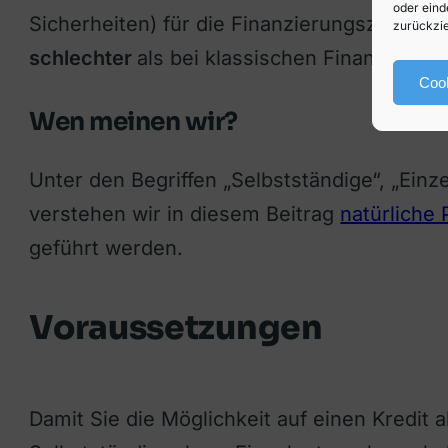
oder eind
Sicherheiten) für die Finanzierungszusage g
zurückzie
schlechter
als bei klassischen Finanzierun
Cook
Wen meinen wir?
Unter den Begriffen „Selbstständige“, „Einz
verstehen wir in diesem Beitrag
natürliche
geführt werden.
Voraussetzungen
Damit Sie die Möglichkeit auf einen Kredit a