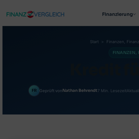
Zum
Finanzierung
Inhalt
springen
Start
Finanzen
, 
Finanz
FINANZEN
, 
Kredit f
FR
Nathan Behrendt
Geprüft von
7 Min. Lesezeit
Aktual