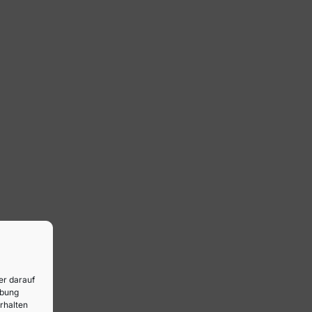
er darauf
rbung
rhalten