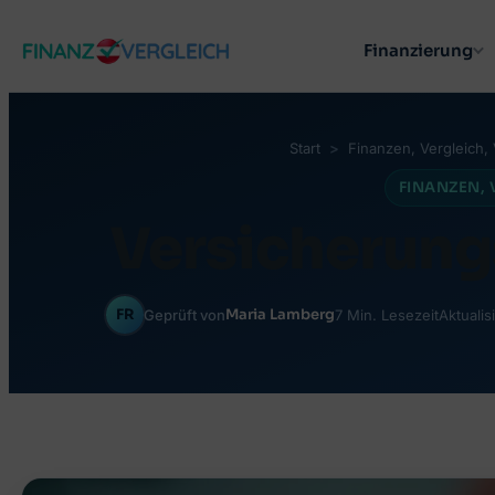
Zum
Finanzierung
Inhalt
springen
Start
Finanzen
, 
Vergleich
, 
FINANZEN
, 
Versicherung
FR
Maria Lamberg
Geprüft von
7 Min. Lesezeit
Aktualis