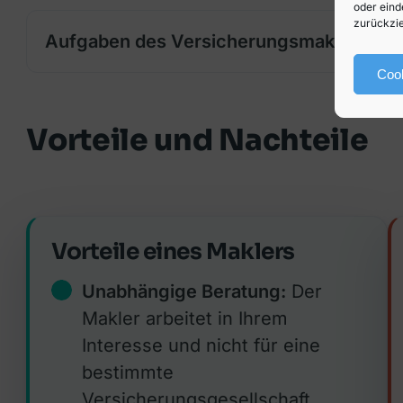
oder eind
zurückzie
Aufgaben des Versicherungsmaklers
Cook
Vorteile und Nachteile
Vorteile eines Maklers
Unabhängige Beratung:
Der
Makler arbeitet in Ihrem
Interesse und nicht für eine
bestimmte
Versicherungsgesellschaft.