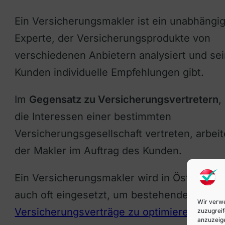
Ein Versicherungsmakler ist ein unabhängi
Experte, der Versicherungsprodukte von
verschiedenen Anbietern analysiert und se
Kunden individuelle Empfehlungen gibt.
Im
Gegensatz zu Versicherungsvertretern
,
die Interessen einer bestimmten
Versicherungsgesellschaft vertreten, arbeit
der Makler im Auftrag des Kunden.
Ein Versicherungsmakler wird in Österreich
auch oft eingesetzt, um bestehende
Wir verwe
Versicherungsverträge zu optimieren
.
zuzugreif
anzuzeige