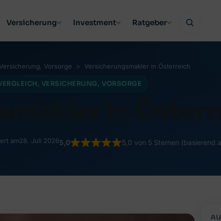
Versicherung
Investment
Ratgeber
Versicherung
, 
Vorsorge
Versicherungsmakler in Österreich
VERGLEICH
, 
VERSICHERUNG
, 
VORSORGE
smakler in Österr
iert am
28. Juli 2026
5,0
5,0 von 5 Sternen (basierend 
AU