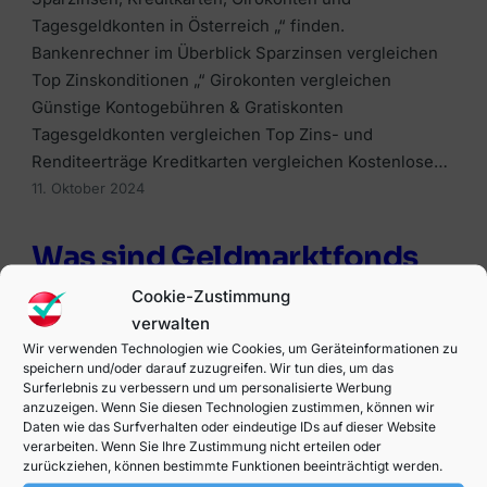
Tagesgeldkonten in Österreich „“ finden.
Bankenrechner im Überblick Sparzinsen vergleichen
Top Zinskonditionen „“ Girokonten vergleichen
Günstige Kontogebühren & Gratiskonten
Tagesgeldkonten vergleichen Top Zins- und
Renditeerträge Kreditkarten vergleichen Kostenlose…
11. Oktober 2024
Was sind Geldmarktfonds
Cookie-Zustimmung
Geldmarktfonds können eine relativ sichere und
verwalten
gleichzeitig rentable Anlagemöglichkeit sein und somit
Wir verwenden Technologien wie Cookies, um Geräteinformationen zu
eine attraktive Alternative zu anderen
speichern und/oder darauf zuzugreifen. Wir tun dies, um das
Surferlebnis zu verbessern und um personalisierte Werbung
Investitionsmöglichkeiten. Erfahren Sie in diesem
anzuzeigen. Wenn Sie diesen Technologien zustimmen, können wir
Beitrag, was genau Geldmarktfonds sind, welche Vor-
Daten wie das Surfverhalten oder eindeutige IDs auf dieser Website
verarbeiten. Wenn Sie Ihre Zustimmung nicht erteilen oder
und Nachteile diese Anlage bietet und ob sich diese
zurückziehen, können bestimmte Funktionen beeinträchtigt werden.
für Sie wirklich eignet. Das Wichtigste auf einen Blick