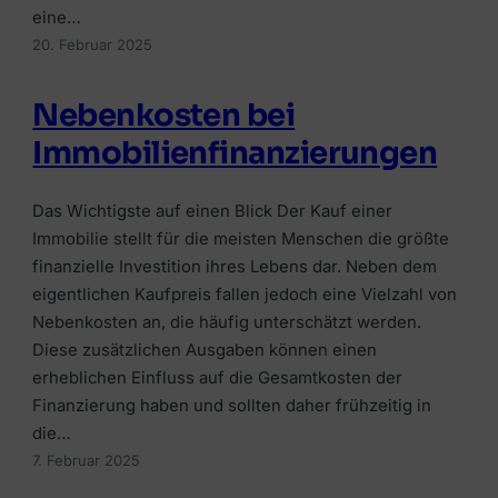
Alle Ratgeber
Jetzt vergleichen →
eine…
Zur Übersicht Finanzierung →
Beiträge rund um Finanzierung, Versicherung &
20. Februar 2025
Zur Übersicht Investment →
Anlegen.
Zur Übersicht Versicherung →
Zum Ratgeber →
Nebenkosten bei
Immobilienfinanzierungen
Zur Übersicht Ratgeber →
Das Wichtigste auf einen Blick Der Kauf einer
Immobilie stellt für die meisten Menschen die größte
finanzielle Investition ihres Lebens dar. Neben dem
eigentlichen Kaufpreis fallen jedoch eine Vielzahl von
Nebenkosten an, die häufig unterschätzt werden.
Diese zusätzlichen Ausgaben können einen
erheblichen Einfluss auf die Gesamtkosten der
Finanzierung haben und sollten daher frühzeitig in
die…
7. Februar 2025