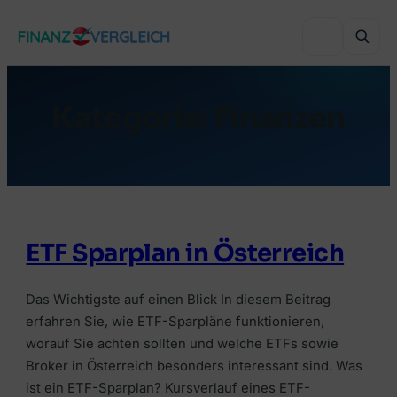
Zum
Inhalt
springen
Kategorie:
Finanzen
VERGLEICHEN
Immobilienfinanzierung
VERGLEICHEN
Auslandsimmobilie finanzieren
Haushaltsversicherung
VERGLEICHEN
ETF Sparplan in Österreich
Sanierung finanzieren
Lebensversicherung
Online-Depot
Autokredit
BELIEBTE THEMEN
Grenzgänger-Versicherung
Das Wichtigste auf einen Blick In diesem Beitrag
Online-Broker
erfahren Sie, wie ETF-Sparpläne funktionieren,
Umschuldung
Wohnbauförderung Österreich
Private Krankenversicherung
worauf Sie achten sollten und welche ETFs sowie
Robo-Advisor
Bonität & KSV
RATGEBER & WISSEN
Broker in Österreich besonders interessant sind. Was
Versicherungsmakler finden
Crowdinvesting
ist ein ETF-Sparplan? Kursverlauf eines ETF-