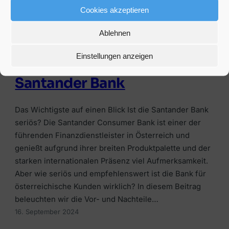
Was sind Geldmarktfonds? Wissenswertes Wie
Cookies akzeptieren
funktionieren Geldmarktfonds? Bei…
Ablehnen
1. Oktober 2024
Einstellungen anzeigen
Erfahrungen mit der
Santander Bank
Das Wichtigste auf einen Blick Ist die Santander Bank
seriös? Die Santander Consumer Bank ist einer der
führenden Finanzdienstleister in Österreich und
genießt aufgrund ihrer breiten Produktpalette und der
starken internationalen Präsenz viel Aufmerksamkeit.
Aber wie seriös und empfehlenswert ist die Bank für
österreichische Kunden wirklich? In diesem Beitrag
beleuchten wir die Vor- und Nachteile…
16. September 2024