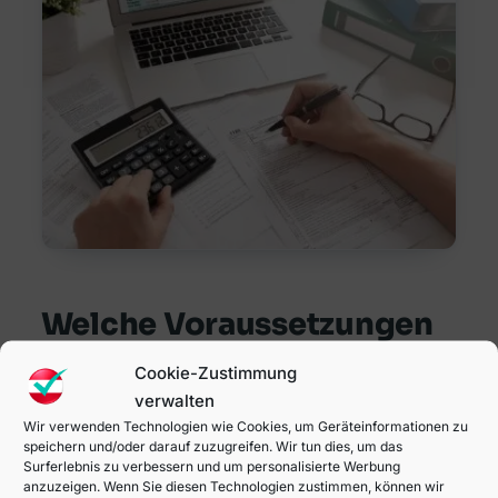
Welche Voraussetzungen
müssen Kreditnehmer
Cookie-Zustimmung
2025 trotzdem erfüllen?
verwalten
Wir verwenden Technologien wie Cookies, um Geräteinformationen zu
speichern und/oder darauf zuzugreifen. Wir tun dies, um das
Auch nach dem Auslaufen der KIM-Verordnung
Surferlebnis zu verbessern und um personalisierte Werbung
werden Banken weiterhin auf bestimmte
anzuzeigen. Wenn Sie diesen Technologien zustimmen, können wir