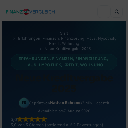
Zum
Inhalt
springen
Start
Erfahrungen
, 
Finanzen
, 
Finanzierung
, 
Haus
, 
Hypothek
, 
VERGLEICHEN
Kredit
, 
Wohnung
Neue Kreditvergabe 2025
Immobilienfinanzierung
ERFAHRUNGEN
, 
FINANZEN
, 
FINANZIERUNG
, 
VERGLEICHEN
HAUS
, 
HYPOTHEK
, 
KREDIT
, 
WOHNUNG
Auslandsimmobilie finanzieren
Haushaltsversicherung
Neue Kreditvergabe
VERGLEICHEN
Sanierung finanzieren
Lebensversicherung
2025
Online-Depot
Autokredit
BELIEBTE THEMEN
Grenzgänger-Versicherung
Online-Broker
FR
Nathan Behrendt
Geprüft von
7 Min. Lesezeit
Umschuldung
Wohnbauförderung Österreich
Private Krankenversicherung
Aktualisiert am
7. August 2026
Robo-Advisor
Bonität & KSV
RATGEBER & WISSEN
5,0
Versicherungsmakler finden
5,0 von 5 Sternen (basierend auf 2 Bewertungen)
Crowdinvesting