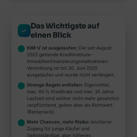
Alle Ratgeber
Jetzt vergleichen →
Zur Übersicht Finanzierung →
Beiträge rund um Finanzierung, Versicherung &
Zur Übersicht Investment →
Anlegen.
Zur Übersicht Versicherung →
Das Wichtigste auf
Zum Ratgeber →
einen Blick
Zur Übersicht Ratgeber →
KIM-V ist ausgelaufen:
Die seit August
2022 geltende Kreditinstitute-
Immobilienfinanzierungsmaßnahmen-
Verordnung ist mit 30. Juni 2025
ausgelaufen und wurde nicht verlängert.
Strenge Regeln entfallen:
Eigenmittel,
max. 40 % Kreditrate und max. 35 Jahre
Laufzeit sind seither nicht mehr gesetzlich
verpflichtend, gelten aber als Richtwert
(Bankpraxis).
Mehr Chancen, mehr Risiko:
leichterer
Zugang für junge Käufer und
Selbstständige, aber höheres