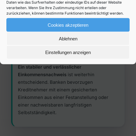
Daten wie das Surfverhalten oder eindeutige IDs auf dieser Website
grundlegende Voraussetzungen achten
, bevor sie
verarbeiten. Wenn Sie Ihre Zustimmung nicht erteilen oder
einen Kredit vergeben. Um gute Chancen auf eine
zurückziehen, können bestimmte Funktionen beeinträchtigt werden.
Finanzierung zu haben, sollten Kreditnehmer
Cookies akzeptieren
folgende Kriterien erfüllen:
Ablehnen
Einstellungen anzeigen
Gute Bonität
Ein stabiler und verlässlicher
Einkommensnachweis
ist weiterhin
entscheidend. Banken bevorzugen
Kreditnehmer mit einem gesicherten
Einkommen aus einer Festanstellung oder
einer nachweisbaren langfristigen
Selbstständigkeit.