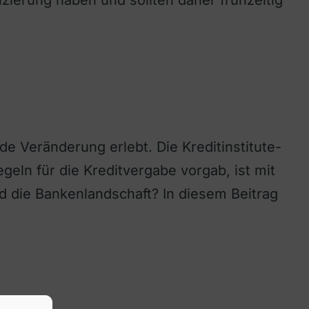
de Veränderung erlebt. Die Kreditinstitute-
ln für die Kreditvergabe vorgab, ist mit
d die Bankenlandschaft? In diesem Beitrag