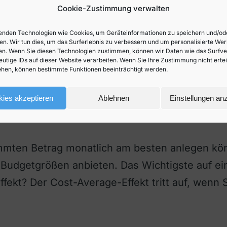
Cookie-Zustimmung verwalten
d wie sind die Erfahrungsberichte in Österreic
nden Technologien wie Cookies, um Geräteinformationen zu speichern und/od
 Beitrag erfahren Sie, ob Flatex als seriöser
en. Wir tun dies, um das Surferlebnis zu verbessern und um personalisierte We
n. Wenn Sie diesen Technologien zustimmen, können wir Daten wie das Surfve
ichtigste auf einen Blick Über Flatex Die Vort
eutige IDs auf dieser Website verarbeiten. Wenn Sie Ihre Zustimmung nicht erte
hen, können bestimmte Funktionen beeinträchtigt werden.
ies akzeptieren
Ablehnen
Einstellungen an
egen
immten Betrag monatlich am besten anlegen kön
 Budgetgrößen anbieten. Das Wichtigste auf ei
ffekt? Der Cost-Average-Effekt tritt auf, wenn 