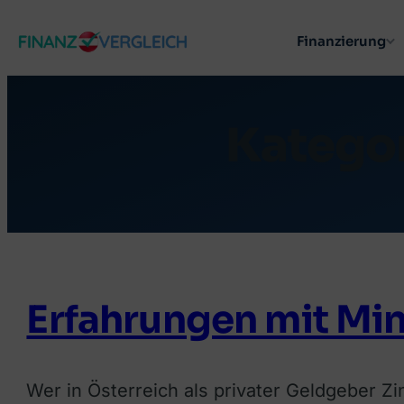
Zum
Finanzierung
Inhalt
springen
Kategor
Erfahrungen mit Min
Wer in Österreich als privater Geldgeber Zi