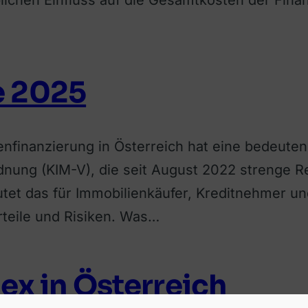
e 2025
enfinanzierung in Österreich hat eine bedeuten
ng (KIM-V), die seit August 2022 strenge Rege
tet das für Immobilienkäufer, Kreditnehmer un
rteile und Risiken. Was…
ex in Österreich