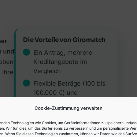
Die Vorteile von Giromatch
mer
n und
Ein Antrag, mehrere
geben
Kreditangebote im
Vergleich
 Ihre
Flexible Beträge (100 bis
100.000 €) und
Laufzeiten
Cookie-Zustimmung verwalten
n
für
Schnelle Auszahlung, in
den
,
der Regel binnen 1 bis 3
nden Technologien wie Cookies, um Geräteinformationen zu speichern und/od
en. Wir tun dies, um das Surferlebnis zu verbessern und um personalisierte We
Tagen
n. Wenn Sie diesen Technologien zustimmen, können wir Daten wie das Surfve