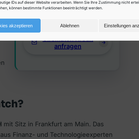
eutige IDs auf dieser Website verarbeiten. Wenn Sie Ihre Zustimmung nicht erte
Kostenlose und
hen, können bestimmte Funktionen beeinträchtigt werden.
unverbindliche Anfrage
ies akzeptieren
Ablehnen
Einstellungen an
ch,
Giromatch Kredit
anfragen
en
atch?
H
mit Sitz in Frankfurt am Main. Das
us Finanz- und Technologieexperten