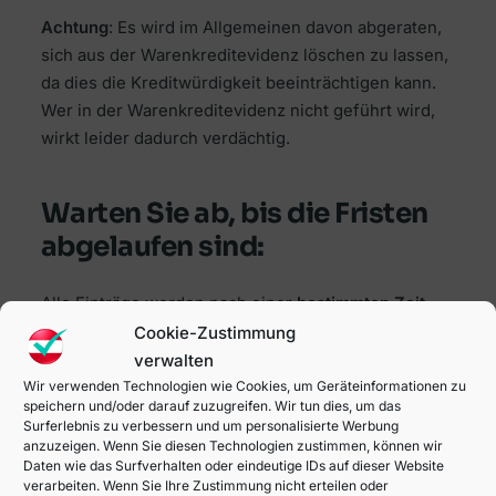
Achtung
: Es wird im Allgemeinen davon abgeraten,
sich aus der Warenkreditevidenz löschen zu lassen,
da dies die Kreditwürdigkeit beeinträchtigen kann.
Wer in der Warenkreditevidenz nicht geführt wird,
wirkt leider dadurch verdächtig.
Warten Sie ab, bis die Fristen
abgelaufen sind:
Alle Einträge werden nach einer
bestimmten Zeit
automatisch gelöscht
. Je nach Art des Eintrags kann
Cookie-Zustimmung
dies drei Monate oder sogar 7 Jahre dauern.
verwalten
Wir verwenden Technologien wie Cookies, um Geräteinformationen zu
speichern und/oder darauf zuzugreifen. Wir tun dies, um das
Surferlebnis zu verbessern und um personalisierte Werbung
KSV-Eintrag verbessern
anzuzeigen. Wenn Sie diesen Technologien zustimmen, können wir
Daten wie das Surfverhalten oder eindeutige IDs auf dieser Website
verarbeiten. Wenn Sie Ihre Zustimmung nicht erteilen oder