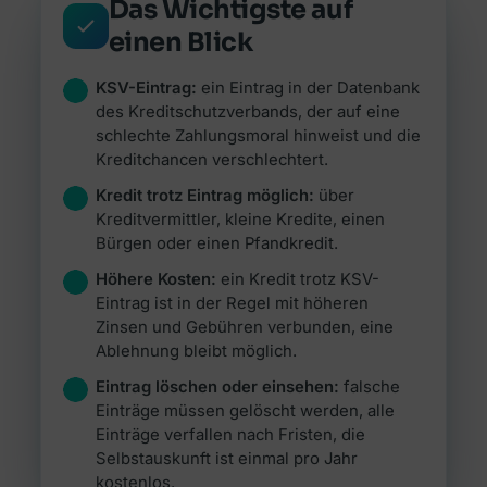
Alle Ratgeber
Das Wichtigste auf
Jetzt vergleichen →
Zur Übersicht Finanzierung →
Beiträge rund um Finanzierung, Versicherung &
einen Blick
Zur Übersicht Investment →
Anlegen.
Zur Übersicht Versicherung →
KSV-Eintrag:
ein Eintrag in der Datenbank
Zum Ratgeber →
des Kreditschutzverbands, der auf eine
schlechte Zahlungsmoral hinweist und die
Kreditchancen verschlechtert.
Zur Übersicht Ratgeber →
Kredit trotz Eintrag möglich:
über
Kreditvermittler, kleine Kredite, einen
Bürgen oder einen Pfandkredit.
Höhere Kosten:
ein Kredit trotz KSV-
Eintrag ist in der Regel mit höheren
Zinsen und Gebühren verbunden, eine
Ablehnung bleibt möglich.
Eintrag löschen oder einsehen:
falsche
Einträge müssen gelöscht werden, alle
Einträge verfallen nach Fristen, die
Selbstauskunft ist einmal pro Jahr
kostenlos.