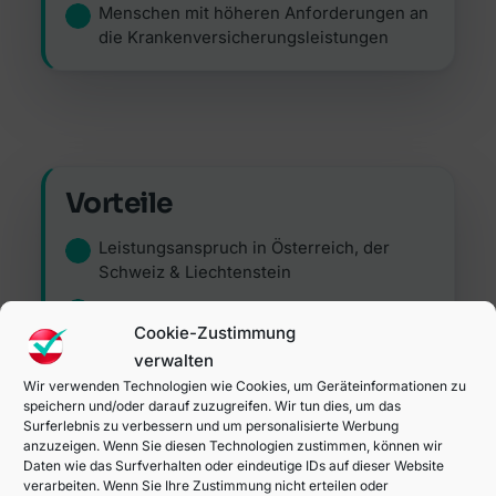
Menschen mit höheren Anforderungen an
die Krankenversicherungsleistungen
Vorteile
Leistungsanspruch in Österreich, der
Schweiz & Liechtenstein
Altersabhängige Beitragsberechnung –
Cookie-Zustimmung
Günstiger für junge Menschen
verwalten
Je nach Vertrag bis zu 100%ige
Wir verwenden Technologien wie Cookies, um Geräteinformationen zu
Kostenübernahme
speichern und/oder darauf zuzugreifen. Wir tun dies, um das
Surferlebnis zu verbessern und um personalisierte Werbung
Bevorzugte Behandlung bei Ärzten
anzuzeigen. Wenn Sie diesen Technologien zustimmen, können wir
Daten wie das Surfverhalten oder eindeutige IDs auf dieser Website
Meist kürzere Wartezeiten
verarbeiten. Wenn Sie Ihre Zustimmung nicht erteilen oder