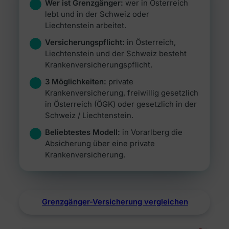
Alle Ratgeber
Wer ist Grenzgänger:
wer in Österreich
Jetzt vergleichen →
Zur Übersicht Finanzierung →
Beiträge rund um Finanzierung, Versicherung &
lebt und in der Schweiz oder
Zur Übersicht Investment →
Anlegen.
Liechtenstein arbeitet.
Zur Übersicht Versicherung →
Zum Ratgeber →
Versicherungspflicht:
in Österreich,
Liechtenstein und der Schweiz besteht
Krankenversicherungspflicht.
Zur Übersicht Ratgeber →
3 Möglichkeiten:
private
Krankenversicherung, freiwillig gesetzlich
in Österreich (ÖGK) oder gesetzlich in der
Schweiz / Liechtenstein.
Beliebtestes Modell:
in Vorarlberg die
Absicherung über eine private
Krankenversicherung.
Grenzgänger-Versicherung vergleichen