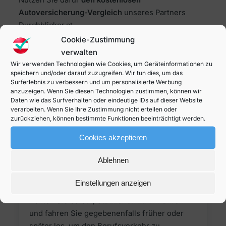
Nutzen Sie dafür
den kostenlosen
Autoversicherung-Vergleich
unseres Partners
Durchblicker.at.
Cookie-Zustimmung
verwalten
Autoversicherung vergleichen
Wir verwenden Technologien wie Cookies, um Geräteinformationen zu
speichern und/oder darauf zuzugreifen. Wir tun dies, um das
Surferlebnis zu verbessern und um personalisierte Werbung
Weitere Tipps, um die
anzuzeigen. Wenn Sie diesen Technologien zustimmen, können wir
Daten wie das Surfverhalten oder eindeutige IDs auf dieser Website
Autokosten zu senken:
verarbeiten. Wenn Sie Ihre Zustimmung nicht erteilen oder
zurückziehen, können bestimmte Funktionen beeinträchtigt werden.
Cookies akzeptieren
1
Ablehnen
Arbeitsweg optimieren
Einstellungen anzeigen
Achten Sie darauf,
Stauzonen zu umfahren
und fahren Sie gegebenenfalls früher oder