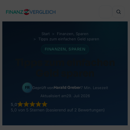
Zum
Inhalt
springen
Start
Finanzen
, 
Sparen
Tipps zum einfachen Geld sparen
VERGLEICHEN
FINANZEN
, 
SPAREN
Immobilienfinanzierung
Tipps zum einfachen
VERGLEICHEN
Auslandsimmobilie finanzieren
Geld sparen
Haushaltsversicherung
VERGLEICHEN
Sanierung finanzieren
Lebensversicherung
FR
Harald Greber
Geprüft von
7 Min. Lesezeit
Online-Depot
Autokredit
BELIEBTE THEMEN
Aktualisiert am
29. Juli 2026
Grenzgänger-Versicherung
Online-Broker
5,0
Umschuldung
Wohnbauförderung Österreich
5,0 von 5 Sternen (basierend auf 2 Bewertungen)
Private Krankenversicherung
Robo-Advisor
Bonität & KSV
RATGEBER & WISSEN
Versicherungsmakler finden
Crowdinvesting