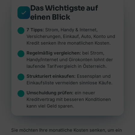
Alle Ratgeber
Jetzt vergleichen →
Zur Übersicht Finanzierung →
Das Wichtigste auf
Beiträge rund um Finanzierung, Versicherung &
Zur Übersicht Investment →
Anlegen.
einen Blick
Zur Übersicht Versicherung →
Zum Ratgeber →
7 Tipps:
Strom, Handy & Internet,
Versicherungen, Einkauf, Auto, Konto und
Kredit senken Ihre monatlichen Kosten.
Zur Übersicht Ratgeber →
Regelmäßig vergleichen:
bei Strom,
Handy/Internet und Girokonten lohnt der
laufende Tarifvergleich in Österreich.
Strukturiert einkaufen:
Essensplan und
Einkaufsliste vermeiden sinnlose Käufe.
Umschuldung prüfen:
ein neuer
Kreditvertrag mit besseren Konditionen
kann viel Geld sparen.
Sie möchten Ihre monatliche Kosten senken, um ein