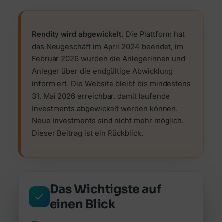
Alle Ratgeber
Jetzt vergleichen →
Zur Übersicht Finanzierung →
Beiträge rund um Finanzierung, Versicherung &
Zur Übersicht Investment →
Anlegen.
Rendity wird abgewickelt.
Die Plattform hat
Zur Übersicht Versicherung →
Zum Ratgeber →
das Neugeschäft im April 2024 beendet, im
Februar 2026 wurden die Anlegerinnen und
Anleger über die endgültige Abwicklung
Zur Übersicht Ratgeber →
informiert. Die Website bleibt bis mindestens
31. Mai 2026 erreichbar, damit laufende
Investments abgewickelt werden können.
Neue Investments sind nicht mehr möglich.
Dieser Beitrag ist ein Rückblick.
Das Wichtigste auf
einen Blick