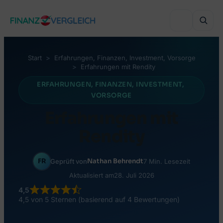
Zum
Inhalt
springen
Start
Erfahrungen
, 
Finanzen
, 
Investment
, 
Vorsorge
Erfahrungen mit Rendity
VERGLEICHEN
ERFAHRUNGEN
, 
FINANZEN
, 
INVESTMENT
, 
VORSORGE
Immobilienfinanzierung
VERGLEICHEN
Erfahrungen mit
Auslandsimmobilie finanzieren
Haushaltsversicherung
Rendity
VERGLEICHEN
Sanierung finanzieren
Lebensversicherung
Online-Depot
Autokredit
FR
Nathan Behrendt
Geprüft von
7 Min. Lesezeit
BELIEBTE THEMEN
Grenzgänger-Versicherung
Online-Broker
Aktualisiert am
28. Juli 2026
Umschuldung
Wohnbauförderung Österreich
Private Krankenversicherung
4,5
Robo-Advisor
4,5 von 5 Sternen (basierend auf 4 Bewertungen)
Bonität & KSV
RATGEBER & WISSEN
Versicherungsmakler finden
Crowdinvesting