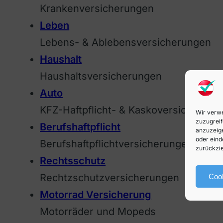
Krankenversicherungen
Leben
Lebens- & Ablebensversicherungen
Haushalt
Haushaltsversicherungen
Auto
KFZ-Haftpflicht- & Kaskoversicherung
Wir verwe
zuzugreif
Berufshaftpflicht
anzuzeige
oder eind
Berufshaftpflichtversicherungen
zurückzie
Rechtsschutz
Rechtzschutzversicherungen
Cook
Motorrad Versicherung
Motorräder und Mopeds