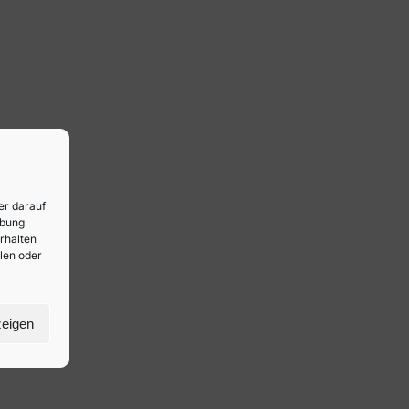
er darauf
rbung
rhalten
ilen oder
zeigen