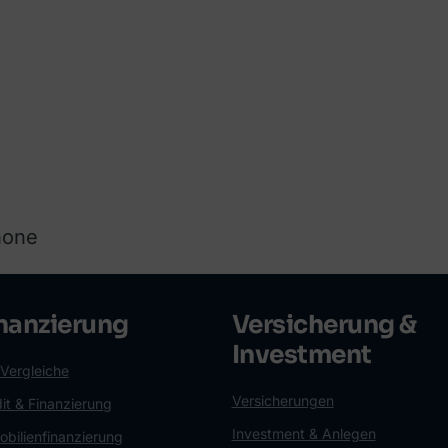
hone
nanzierung
Versicherung &
Investment
 Vergleiche
Versicherungen
it & Finanzierung
Investment & Anlegen
bilienfinanzierung