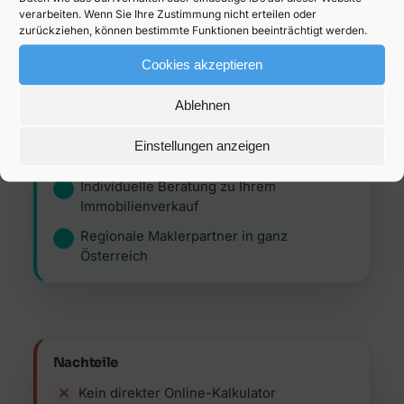
Vorteile
verarbeiten. Wenn Sie Ihre Zustimmung nicht erteilen oder
zurückziehen, können bestimmte Funktionen beeinträchtigt werden.
Bewertung ist kostenlos
Cookies akzeptieren
Berücksichtigung vieler unterschiedlicher
Aspekte (sehr genaue
Ablehnen
Immobilienbewertung)
Professioneller, erfahrener und vor allem
Einstellungen anzeigen
seriöser Eindruck
Individuelle Beratung zu Ihrem
Immobilienverkauf
Regionale Maklerpartner in ganz
Österreich
Nachteile
Kein direkter Online-Kalkulator