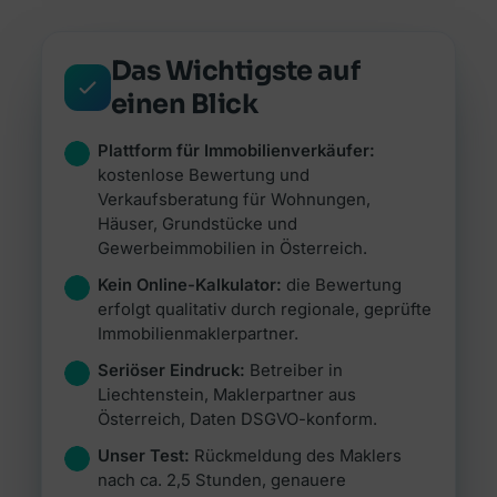
Alle Ratgeber
Jetzt vergleichen →
Zur Übersicht Finanzierung →
Beiträge rund um Finanzierung, Versicherung &
Zur Übersicht Investment →
Anlegen.
Das Wichtigste auf
Zur Übersicht Versicherung →
Zum Ratgeber →
einen Blick
Plattform für Immobilienverkäufer:
Zur Übersicht Ratgeber →
kostenlose Bewertung und
Verkaufsberatung für Wohnungen,
Häuser, Grundstücke und
Gewerbeimmobilien in Österreich.
Kein Online-Kalkulator:
die Bewertung
erfolgt qualitativ durch regionale, geprüfte
Immobilienmaklerpartner.
Seriöser Eindruck:
Betreiber in
Liechtenstein, Maklerpartner aus
Österreich, Daten DSGVO-konform.
Unser Test:
Rückmeldung des Maklers
nach ca. 2,5 Stunden, genauere