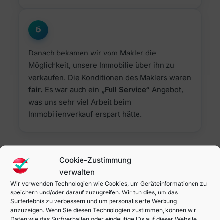
6
Danach bekamen wir vom Makler die
Möglichkeit, unsere Immobilie über ihn zu
verkaufen. Die Konditionen des Maklers waren
fair.
Es war auch ein
„Full Service“
Angebot,
was uns sehr viel Arbeit beim
Immobilienverkauf erspart hätte.
Zusammenfassung Vor- &
Cookie-Zustimmung
Nachteile
verwalten
Wir verwenden Technologien wie Cookies, um Geräteinformationen zu
speichern und/oder darauf zuzugreifen. Wir tun dies, um das
Surferlebnis zu verbessern und um personalisierte Werbung
anzuzeigen. Wenn Sie diesen Technologien zustimmen, können wir
Daten wie das Surfverhalten oder eindeutige IDs auf dieser Website