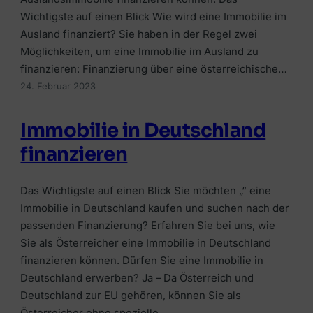
Umschuldungskredit
Immobilienfinanzierung
RATGEBER & WISSEN
Wichtigste auf einen Blick Wie wird eine Immobilie im
RATGEBER & WISSEN
Bausparkredit
Bausparkredit
Ausland finanziert? Sie haben in der Regel zwei
Welche Versicherungen wichtig
Möglichkeiten, um eine Immobilie im Ausland zu
Investment-Überblick
Kredit trotz KSV-Eintrag
Eigenkapital
finanzieren: Finanzierung über eine österreichische…
Haushaltsversicherung
Kryptowährungen kaufen
24. Februar 2023
Wie viel Kredit?
MEHR WISSEN
Lebensversicherungen
Depotvergleich
Bonität
Immobilie in Deutschland
Kreditkarten vergleichen
Grenzgängerversicherung
Robo-Advisor-Vergleich
finanzieren
Wohnbauförderung
Tagesgeldkonten
KFZ-Versicherung
Geldmarktfonds
Sparzinsen in Österreich
Das Wichtigste auf einen Blick Sie möchten „“ eine
Ferienhausversicherung
🏠
Immobilie in Deutschland kaufen und suchen nach der
Anbieter-Erfahrungen
📈
Finanzierung vergleichen
passenden Finanzierung? Erfahren Sie bei uns, wie
🛡️
Kostenlos Angebote von österreichischen
Plattformen vergleichen
Sie als Österreicher eine Immobilie in Deutschland
Alle Beiträge
Anbietern einholen.
finanzieren können. Dürfen Sie eine Immobilie in
Versicherung vergleichen
Depot, Broker & Robo-Advisor clever
vergleichen.
Deutschland erwerben? Ja – Da Österreich und
Jetzt vergleichen →
Die passende Versicherung in wenigen Klicks
📚
Deutschland zur EU gehören, können Sie als
finden.
Jetzt vergleichen →
Österreicher ohne spezielle…