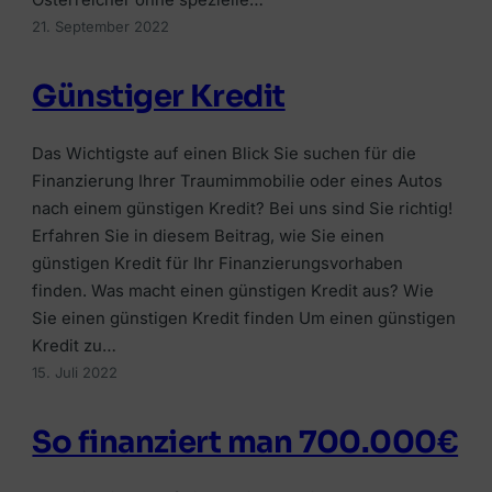
Alle Ratgeber
Jetzt vergleichen →
Zur Übersicht Finanzierung →
21. September 2022
Beiträge rund um Finanzierung, Versicherung &
Zur Übersicht Investment →
Anlegen.
Zur Übersicht Versicherung →
Günstiger Kredit
Zum Ratgeber →
Das Wichtigste auf einen Blick Sie suchen für die
Zur Übersicht Ratgeber →
Finanzierung Ihrer Traumimmobilie oder eines Autos
nach einem günstigen Kredit? Bei uns sind Sie richtig!
Erfahren Sie in diesem Beitrag, wie Sie einen
günstigen Kredit für Ihr Finanzierungsvorhaben
finden. Was macht einen günstigen Kredit aus? Wie
Sie einen günstigen Kredit finden Um einen günstigen
Kredit zu…
15. Juli 2022
So finanziert man 700.000€