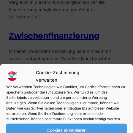
Vergleich In diesem Punkt vergleichen wir die
Finanzierungsmöglichkeiten und Abläufe…
24. Februar 2022
Zwischenfinanzierung
Mit einer Zwischenfinanzierung ist ein Kredit mit
kurzer Laufzeit gemeint. Was Sie dabei beachten
müssen, erfahren Sie in diesem Beitrag Das
Cookie-Zustimmung
Wichtigste auf einen Blick Was ist eine
verwalten
Zwischenfinanzierung? Eine Zwischenfinanzierung
Wir verwenden Technologien wie Cookies, um Geräteinformationen zu
dient einer kurzzeitigen finanziellen Überbrückung
speichern und/oder darauf zuzugreifen. Wir tun dies, um das
beim Immobilienkauf oder Hausbau. Was genau wird
Surferlebnis zu verbessern und um personalisierte Werbung
anzuzeigen. Wenn Sie diesen Technologien zustimmen, können wir
dabei überbrückt?Meist wird mit der
Daten wie das Surfverhalten oder eindeutige IDs auf dieser Website
Zwischenfinanzierung vorübergehend fehlendes
verarbeiten. Wenn Sie Ihre Zustimmung nicht erteilen oder
Eigenkapital bei einer Immobilienfinanzierung…
zurückziehen, können bestimmte Funktionen beeinträchtigt werden.
27. Januar 2022
Cookies akzeptieren