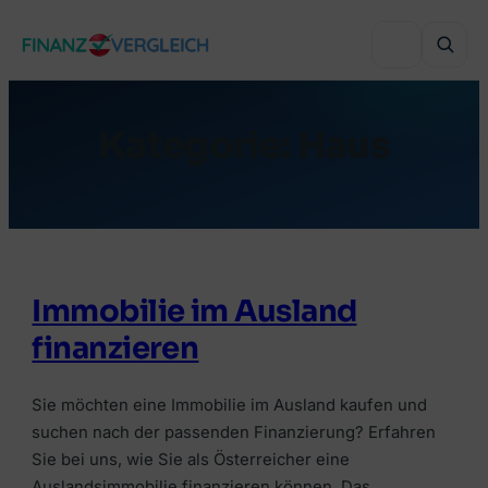
Zum
Inhalt
springen
Kategorie:
Haus
VERGLEICHEN
Immobilienfinanzierung
VERGLEICHEN
Auslandsimmobilie finanzieren
Haushaltsversicherung
VERGLEICHEN
Immobilie im Ausland
Sanierung finanzieren
Lebensversicherung
Online-Depot
finanzieren
Autokredit
BELIEBTE THEMEN
Grenzgänger-Versicherung
Online-Broker
Umschuldung
Wohnbauförderung Österreich
Sie möchten eine Immobilie im Ausland kaufen und
Private Krankenversicherung
Robo-Advisor
suchen nach der passenden Finanzierung? Erfahren
Bonität & KSV
RATGEBER & WISSEN
Sie bei uns, wie Sie als Österreicher eine
Versicherungsmakler finden
Crowdinvesting
Auslandsimmobilie finanzieren können. Das