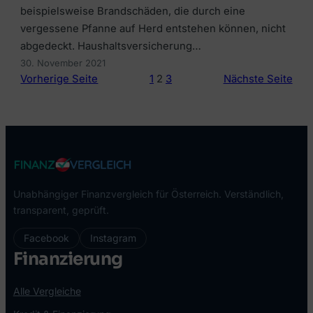
beispielsweise Brandschäden, die durch eine
vergessene Pfanne auf Herd entstehen können, nicht
abgedeckt. Haushaltsversicherung…
30. November 2021
Vorherige Seite
1
2
3
Nächste Seite
Unabhängiger Finanzvergleich für Österreich. Verständlich,
transparent, geprüft.
Facebook
Instagram
Finanzierung
Alle Vergleiche