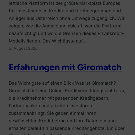
Umschuldungskredit
Immobilienfinanzierung
lettische Plattform ist der größte Marktplatz Europas
RATGEBER & WISSEN
für Investments in Kredite und für Anlegerinnen und
RATGEBER & WISSEN
Bausparkredit
Bausparkredit
Anleger aus Österreich ohne Umwege zugänglich. Wir
Welche Versicherungen wichtig
Investment-Überblick
zeigen, wie die Anmeldung abläuft, wer die Plattform
Kredit trotz KSV-Eintrag
Eigenkapital
Haushaltsversicherung
beaufsichtigt und wo die Grenzen dieses Privatkredit-
Kryptowährungen kaufen
Wie viel Kredit?
Modells liegen. Das Wichtigste auf…
MEHR WISSEN
Lebensversicherungen
5. August 2026
Depotvergleich
Bonität
Kreditkarten vergleichen
Grenzgängerversicherung
Robo-Advisor-Vergleich
Erfahrungen mit Giromatch
Wohnbauförderung
Tagesgeldkonten
KFZ-Versicherung
Geldmarktfonds
Sparzinsen in Österreich
Das Wichtigste auf einen Blick Was ist Giromatch?
Ferienhausversicherung
🏠
Giromatch ist eine Online-Kreditvermittlungsplattform,
Anbieter-Erfahrungen
📈
Finanzierung vergleichen
die Kreditnehmer mit passenden Kreditgebern,
🛡️
Kostenlos Angebote von österreichischen
Plattformen vergleichen
Partnerbanken und privaten Investoren
Alle Beiträge
Anbietern einholen.
Versicherung vergleichen
Depot, Broker & Robo-Advisor clever
zusammenbringt. Sie geben einmal Ihren
vergleichen.
Jetzt vergleichen →
gewünschten Kreditbetrag und Ihre Daten ein und
Die passende Versicherung in wenigen Klicks
📚
finden.
erhalten daraufhin passende Kreditangebote. Ein über
Jetzt vergleichen →