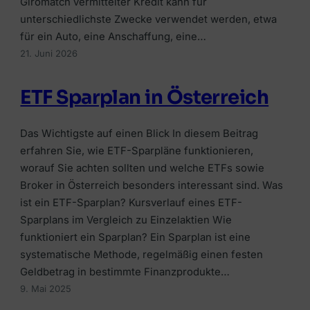
Alle Ratgeber
Giromatch vermittelter Kredit kann für
Jetzt vergleichen →
Zur Übersicht Finanzierung →
Beiträge rund um Finanzierung, Versicherung &
unterschiedlichste Zwecke verwendet werden, etwa
Zur Übersicht Investment →
Anlegen.
für ein Auto, eine Anschaffung, eine…
Zur Übersicht Versicherung →
21. Juni 2026
Zum Ratgeber →
ETF Sparplan in Österreich
Zur Übersicht Ratgeber →
Das Wichtigste auf einen Blick In diesem Beitrag
erfahren Sie, wie ETF-Sparpläne funktionieren,
worauf Sie achten sollten und welche ETFs sowie
Broker in Österreich besonders interessant sind. Was
ist ein ETF-Sparplan? Kursverlauf eines ETF-
Sparplans im Vergleich zu Einzelaktien Wie
funktioniert ein Sparplan? Ein Sparplan ist eine
systematische Methode, regelmäßig einen festen
Geldbetrag in bestimmte Finanzprodukte…
9. Mai 2025