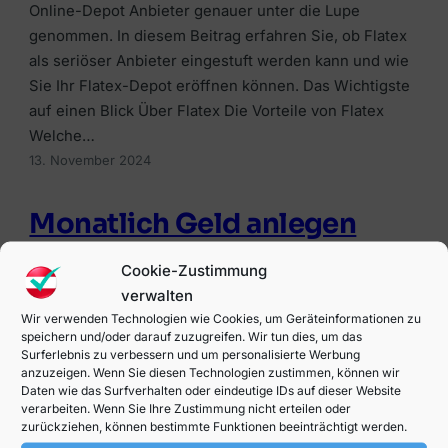
Online-Depot Anbieter genauer unter die Lupe
genommen. In diesem Beitrag erfahren Sie, ob Flatex
als seriöser Anbieter eingestuft werden kann und wie
Sie Ihr Flatex-Depot eröffnen können. Das Wichtigste
auf einen Blick Über Flatex Die Vorteile von Flatex
Welche…
13. November 2024
Monatlich Geld anlegen
Cookie-Zustimmung
Sie möchten wissen, wie Sie „“ einen bestimmten
verwalten
Betrag monatlich am besten anlegen könnten?
Wir verwenden Technologien wie Cookies, um Geräteinformationen zu
Erfahren Sie bei uns, welche Anlagemöglichkeiten
speichern und/oder darauf zuzugreifen. Wir tun dies, um das
sich für verschiedene Budgetgrößen anbieten. Das
Surferlebnis zu verbessern und um personalisierte Werbung
anzuzeigen. Wenn Sie diesen Technologien zustimmen, können wir
Wichtigste auf einen Blick Wieso Sie monatlich Geld
Daten wie das Surfverhalten oder eindeutige IDs auf dieser Website
anlegen sollten Wie funktioniert der Cost-Average-
verarbeiten. Wenn Sie Ihre Zustimmung nicht erteilen oder
Effekt? Der Cost-Average-Effekt tritt auf, wenn Sie
zurückziehen, können bestimmte Funktionen beeinträchtigt werden.